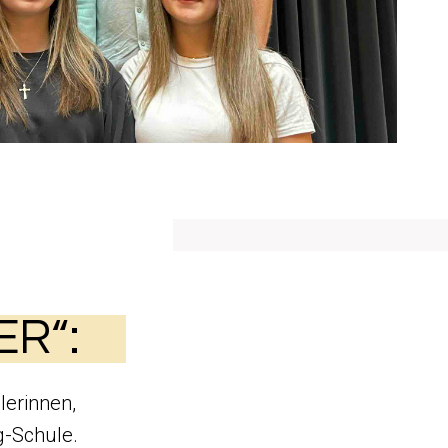
ER“:
lerinnen,
g-Schule.