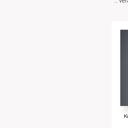
… ver
K