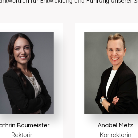
antwortlich für Entwicklung und Führung unserer S
athrin Baumeister
Anabel Metz
Rektorin
Konrektorin