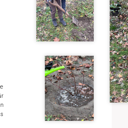
le
ür
en
es