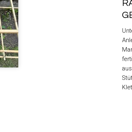
R
G
Unt
Anl
Mar
fer
aus
Stü
Kle