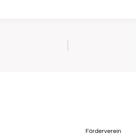
on
Förderverein